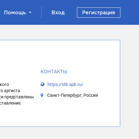
Помощь
Вход
Регистрация
КОНТАКТЫ
ского
https://stb.spb.ru/
го артиста
Санкт-Петербург, Россия
ки представлены
дставление.