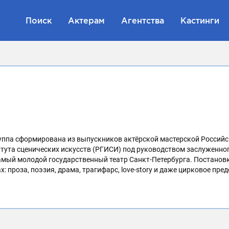
Поиск
Актерам
Агентства
Кастинги
труппа сформирована из выпускников актёрской мастерской Россий
итута сценических искусств (РГИСИ) под руководством заслуженно
Самый молодой государственный театр Санкт-Петербурга. Постанов
: проза, поэзия, драма, трагифарс, love-story и даже цирковое пре