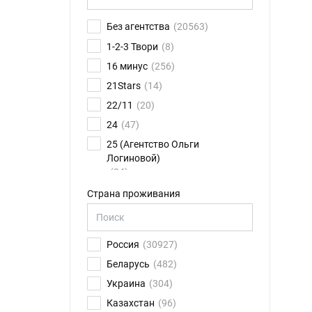
Без агентства
(20563)
1-2-3 Твори
(8)
16 минус
(256)
21Stars
(14)
22/11
(20)
24
(47)
25 (Агентство Ольги
Логиновой)
(24)
26FPS
(75)
Страна проживания
2K talents
(14)
30.01
(6)
Россия
(30927)
4CAST
(17)
Беларусь
(482)
8 звезд
(79)
Украина
(304)
ABN Ильи Новикова
(11)
Казахстан
(96)
Action
(41)