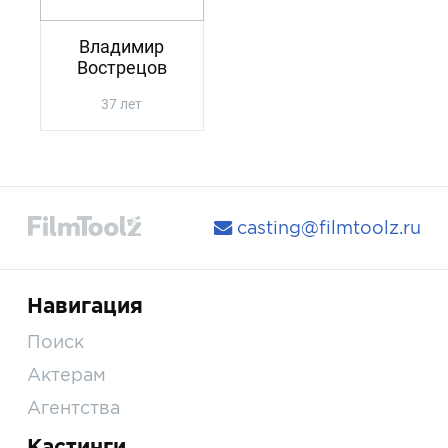
Владимир
Вострецов
37 лет
casting@filmtoolz.ru
Навигация
Поиск
Актерам
Агентства
Кастинги