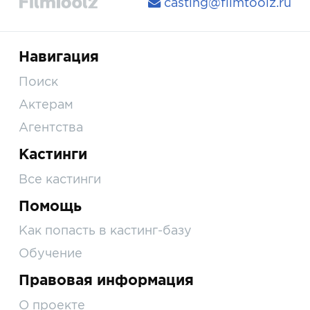
casting@filmtoolz.ru
Навигация
Поиск
Актерам
Агентства
Кастинги
Все кастинги
Помощь
Как попасть в кастинг-базу
Обучение
Правовая информация
О проекте