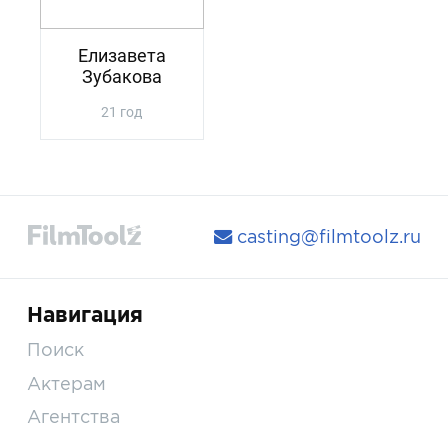
Елизавета
Зубакова
21 год
casting@filmtoolz.ru
Навигация
Поиск
Актерам
Агентства