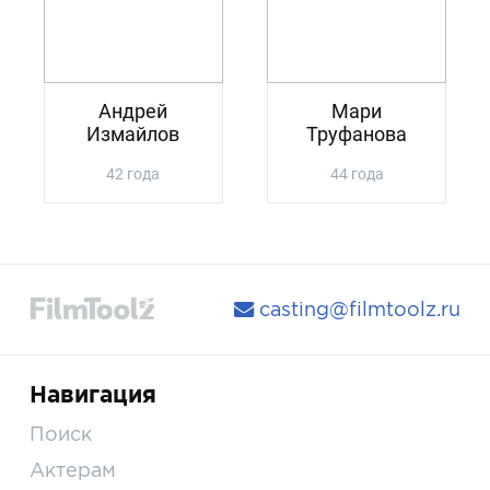
Андрей
Мари
Измайлов
Труфанова
42 года
44 года
casting@filmtoolz.ru
Навигация
Поиск
Актерам