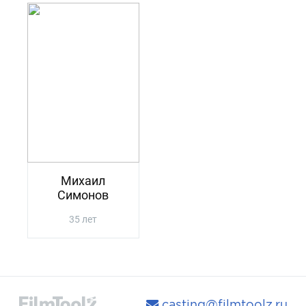
Михаил
Симонов
35 лет
casting@filmtoolz.ru