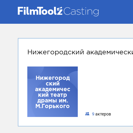
Нижегородский академически
Нижегород
ский
академичес
кий театр
драмы им.
М.Горького
9
актеров