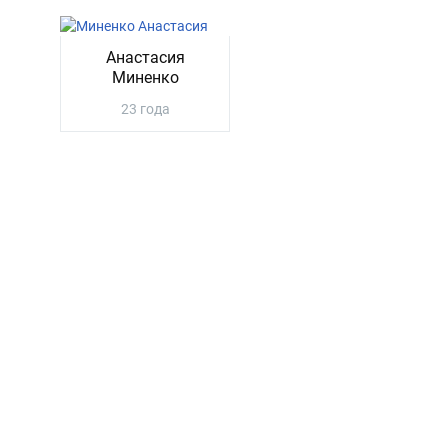
Анастасия
Миненко
23 года