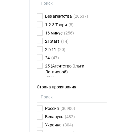
Без агентства
(20537)
1-2-3 Твори
(8)
16 минус
(256)
21Stars
(14)
22/11
(20)
24
(47)
25 (Агентство Ольги
Логиновой)
(24)
26FPS
(75)
Страна проживания
2K talents
(14)
30.01
(6)
Россия
(30900)
4CAST
(17)
Беларусь
(482)
8 звезд
(78)
Украина
(304)
ABN Ильи Новикова
(11)