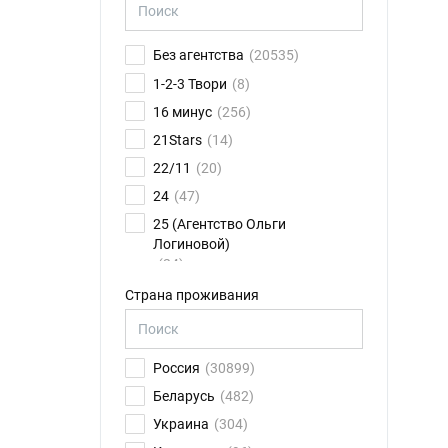
Без агентства
(20535)
1-2-3 Твори
(8)
16 минус
(256)
21Stars
(14)
22/11
(20)
24
(47)
25 (Агентство Ольги
Логиновой)
(24)
26FPS
(76)
Страна проживания
2K talents
(14)
30.01
(6)
Россия
(30899)
4CAST
(17)
Беларусь
(482)
8 звезд
(78)
Украина
(304)
ABN Ильи Новикова
(11)