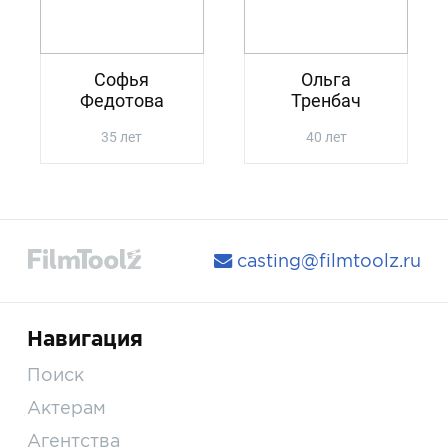
Софья
Ольга
Федотова
Тренбач
35 лет
40 лет
casting@filmtoolz.ru
Навигация
Поиск
Актерам
Агентства